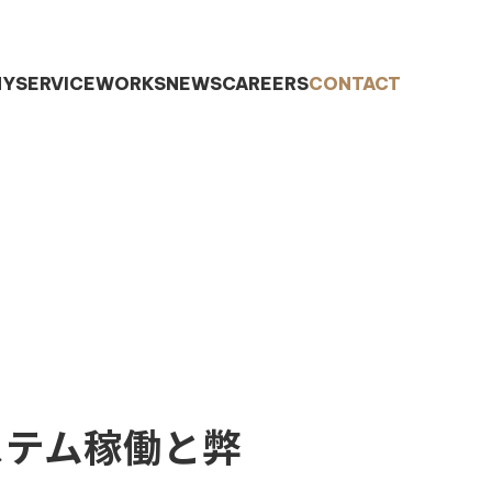
NY
SERVICE
WORKS
NEWS
CAREERS
CONTACT
ステム稼働と弊