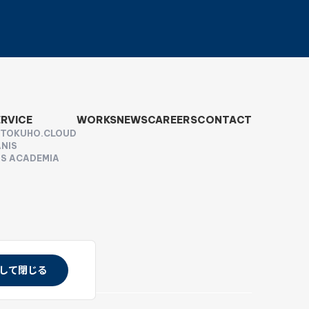
ERVICE
WORKS
NEWS
CAREERS
CONTACT
UTOKUHO.CLOUD
NIS
S ACADEMIA
して閉じる