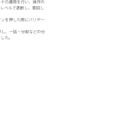
ードの適用を行い、操作の
トレベルで遮断し、意図し
タンを押した際にバリデー
除し、一括・分割などの分
ました。