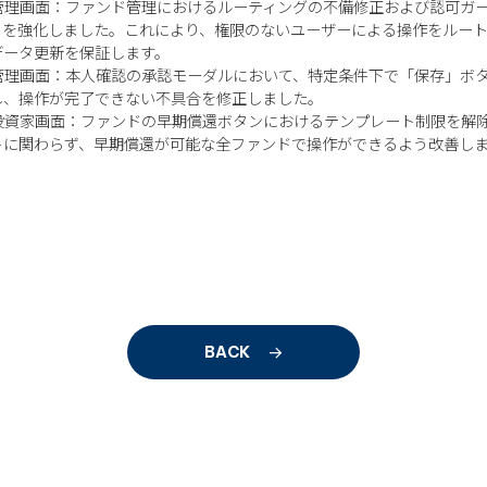
】管理画面：ファンド管理におけるルーティングの不備修正および認可ガ
ィを強化しました。これにより、権限のないユーザーによる操作をルー
データ更新を保証します。
】管理画面：本人確認の承認モーダルにおいて、特定条件下で「保存」ボ
し、操作が完了できない不具合を修正しました。
】投資家画面：ファンドの早期償還ボタンにおけるテンプレート制限を解
トに関わらず、早期償還が可能な全ファンドで操作ができるよう改善し
BACK