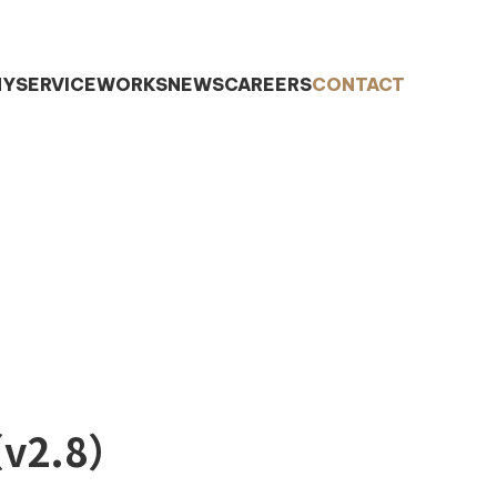
NY
SERVICE
WORKS
NEWS
CAREERS
CONTACT
2.8）