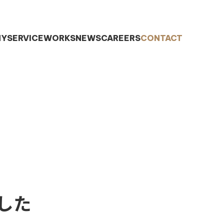
NY
SERVICE
WORKS
NEWS
CAREERS
CONTACT
ました