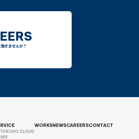
EERS
に働きませんか？
ERVICE
WORKS
NEWS
CAREERS
CONTACT
UTOKUHO.CLOUD
NIS