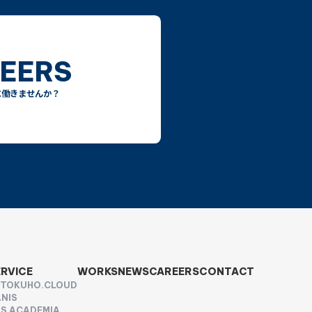
EERS
に働きませんか？
ERVICE
WORKS
NEWS
CAREERS
CONTACT
UTOKUHO.CLOUD
NIS
S ACADEMIA