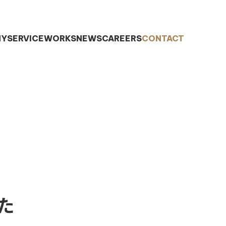
NY
SERVICE
WORKS
NEWS
CAREERS
CONTACT
た